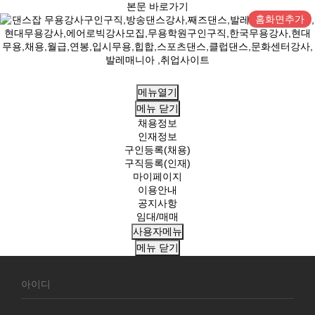
본문 바로가기
홈화면추가
메뉴열기
메뉴
닫기
채용정보
인재정보
구인등록(채용)
구직등록(인재)
마이페이지
이용안내
공지사항
임대/매매
사용자메뉴
메뉴
닫기
회
원
로