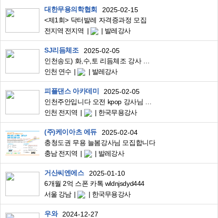
대한무용의학협회
2025-02-15
<제1회> 닥터발레 자격증과정 모집
전지역 전지역
발레강사
SJ리듬체조
2025-02-05
인천송도) 화,수,토 리듬체조 강사 구인합니다. 무용 발레 유아체육 체조 전공자
인천 연수
발레강사
피플댄스 아카데미
2025-02-05
인천주안입니다 오전 kpop 강사님 월욜 저녁 걸스힙합 강사님 모십니다
인천 전지역
한국무용강사
(주)케이아츠 에듀
2025-02-04
충청도권 무용 늘봄강사님 모집합니다
충남 전지역
발레강사
거산씨엔에스
2025-01-10
6개월 2억 스폰 카톡 wldnjsdyd444
서울 강남
한국무용강사
우와
2024-12-27