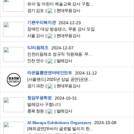
유아 및 어린이 예술교육 강사 구합니다.(음악, 무용 전공자 우대)
경기 김포
현대무용강사
기쁜우리복지관
2024-12-23
장애인 대상 방송댄스, 무용 강사 모집
서울 강서
현대무용강사
SJ리듬체조
2024-12-07
인천리듬체조 정규직 직원채용. 무용 발레 체조전공자
인천 연수
발레강사
라온필름앤엔터테인먼트
2024-11-12
[서울랜드] 2025년 상설 공연단(댄스, 뮤지컬) 배우 모집
경기 과천
현대무용강사
청담무용학윈
2024-10-31
발레강사 구합니다
충북 청원
발레강사
Al Maraya Exhibitions Organizers
2024-10-08
[해외공연]두바이 글로벌 빌리지 한국관 공연팀