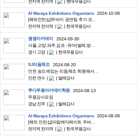
전지역 전지역
현대무용강사
Al Maraya Exhibitions Organizers
2024-10-08
[해외인턴십]두바이 공연팀 추가 모집 (2인)
전지역 전지역
한국무용강사
잼잼아카데미
2024-09-30
서울,고양,파주,김포 -유아(발레,방송댄스,한국무용)강사모집
경기 고양
한국무용강사
SJ리듬체조
2024-08-20
인천 송도에있는 리듬체조 학원에서 무용과전공하신 강사님를 구인합니다
인천 연수
발레강사
루다무용아카데미학원
2024-08-13
무용강사모짐
경남 진주
발레강사
Al Maraya Exhibitions Organizers
2024-08-08
[해외 인턴십]아랍에미레이트 두바이 글로벌 빌리지 한국관 공연팀 모집 (페스티벌-7개월)
전지역 전지역
한국무용강사