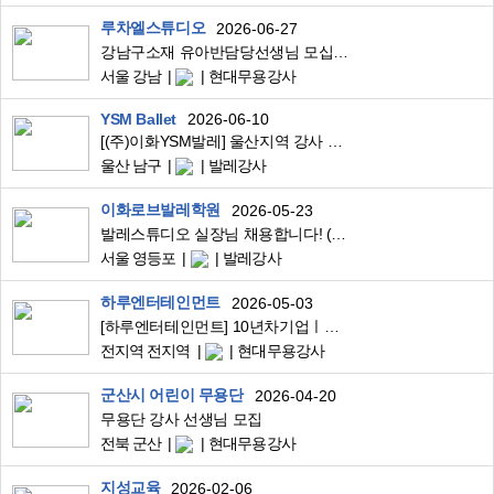
루차엘스튜디오
2026-06-27
강남구소재 유아반담당선생님 모십니다
서울 강남
현대무용강사
YSM Ballet
2026-06-10
[(주)이화YSM발레] 울산지역 강사 구인!!!
울산 남구
발레강사
이화로브발레학원
2026-05-23
발레스튜디오 실장님 채용합니다! (전공무관/정규직/4대보험)
서울 영등포
발레강사
하루엔터테인먼트
2026-05-03
[하루엔터테인먼트] 10년차기업ㅣ신입/경력 댄서분들을 모집합니다! (개인/크루전체모집)
전지역 전지역
현대무용강사
군산시 어린이 무용단
2026-04-20
무용단 강사 선생님 모집
전북 군산
현대무용강사
지성교육
2026-02-06