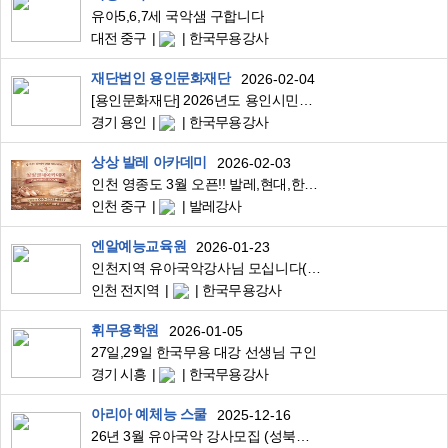
유아5,6,7세 국악샘 구합니다
대전 중구
한국무용강사
재단법인 용인문화재단
2026-02-04
[용인문화재단] 2026년도 용인시민무용아카데미 프로그램 운영 강사 모집 공고
경기 용인
한국무용강사
상상 발레 아카데미
2026-02-03
인천 영종도 3월 오픈!! 발레,현대,한국무용 강사님을 모십니다~
인천 중구
발레강사
엔알예능교육원
2026-01-23
인천지역 유아국악강사님 모십니다(인천부천 시흥)
인천 전지역
한국무용강사
휘무용학원
2026-01-05
27일,29일 한국무용 대강 선생님 구인
경기 시흥
한국무용강사
아리아 예체능 스쿨
2025-12-16
26년 3월 유아국악 강사모집 (성북구) 화/목 주2회