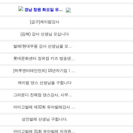
경남 창원 화요일 유아 발레 강사 모집
[급구]케이팝강사
(김해) 강사 선생님 모십니다
발레/현대무용 강사 선생님을 모십니다.(김해)
롯데문화센터 장유점 키즈 방송댄스 강사 구인
[하루엔터테인먼트] 10년차기업ㅣ신입/경력 댄서분들을 모집합니다! (개인/크루전체모집)
케이팝 댄스 선생님을 구합니다
그라운디 진해점 댄스강사, 사무직강사 구인
아미고발레 제32회 유아발레강사 자격증 모집 중(3/11~3/31까지 접수중)
성인발레 선생님 구합니다.
아미고발레 31회 유아발레 자격증과정 접수안내 (2026년 2월 27일~3월 1일/3일 과정)