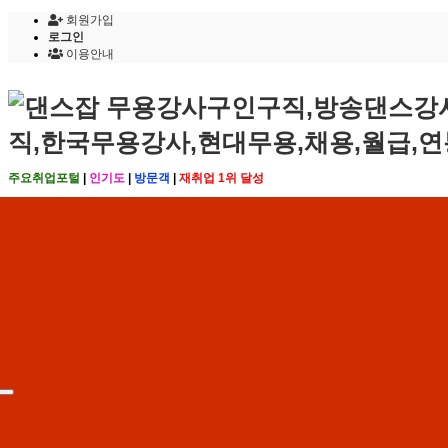
회원가입
로그인
이용안내
주요취업포털
|
인기도
|
방문객
|
재취업 1위 달성