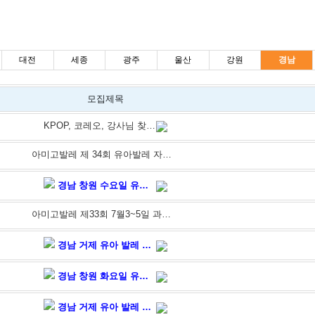
대전
세종
광주
울산
강원
경남
모집제목
KPOP, 코레오, 강사님 찾습니다
아미고발레 제 34회 유아발레 자격증 연수 과정 접수 오픈! 8월14일~8월16일 단 3일 과정
경남 창원 수요일 유아 발레 강사 모집(전사매출2위센터)
아미고발레 제33회 7월3~5일 과정 유아발레, 키즈댄스 자격증 모집 안내
경남 거제 유아 발레 강사 모집
경남 창원 화요일 유아 발레 강사 모집
경남 거제 유아 발레 강사 모집 (토요일 수업)