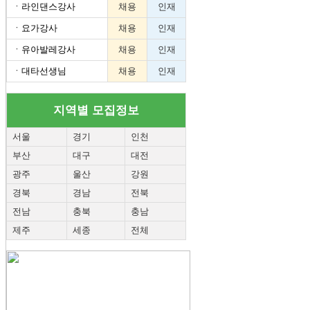
ㆍ
라인댄스강사
채용
인재
ㆍ
요가강사
채용
인재
ㆍ
유아발레강사
채용
인재
ㆍ
대타선생님
채용
인재
지역별 모집정보
서울
경기
인천
부산
대구
대전
광주
울산
강원
경북
경남
전북
전남
충북
충남
제주
세종
전체