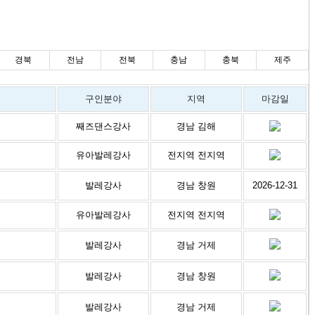
경북
전남
전북
충남
충북
제주
구인분야
지역
마감일
째즈댄스강사
경남 김해
유아발레강사
전지역 전지역
발레강사
경남 창원
2026-12-31
유아발레강사
전지역 전지역
발레강사
경남 거제
발레강사
경남 창원
발레강사
경남 거제