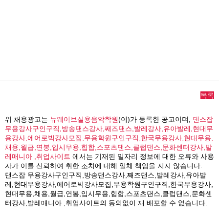
목록
위 채용광고는
뉴웨이브실용음악학원
(이)가 등록한 공고이며,
댄스잡
무용강사구인구직,방송댄스강사,째즈댄스,발레강사,유아발레,현대무
용강사,에어로빅강사모집,무용학원구인구직,한국무용강사,현대무용,
채용,월급,연봉,입시무용,힙합,스포츠댄스,클럽댄스,문화센터강사,발
레매니아 ,취업사이트
에서는 기재된 일자리 정보에 대한 오류와 사용
자가 이를 신뢰하여 취한 조치에 대해 일체 책임을 지지 않습니다.
댄스잡 무용강사구인구직,방송댄스강사,째즈댄스,발레강사,유아발
레,현대무용강사,에어로빅강사모집,무용학원구인구직,한국무용강사,
현대무용,채용,월급,연봉,입시무용,힙합,스포츠댄스,클럽댄스,문화센
터강사,발레매니아 ,취업사이트의 동의없이 재 배포할 수 없습니다.