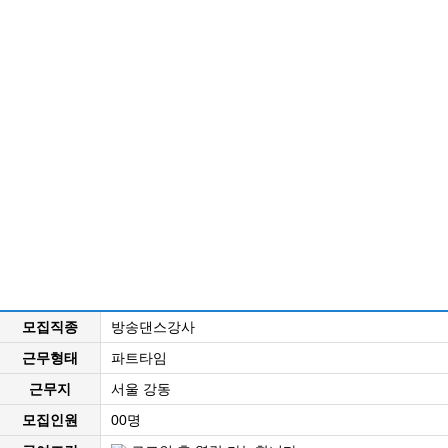
모집직종
방송댄스강사
근무형태
파트타임
근무지
서울 강동
모집인원
00명