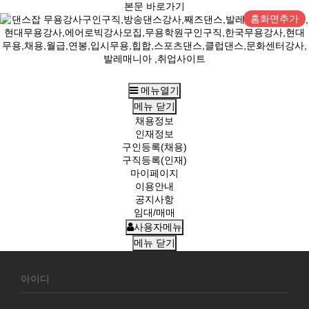
본문 바로가기
홈화면추가
메뉴열기
메뉴
닫기
채용정보
인재정보
구인등록(채용)
구직등록(인재)
마이페이지
이용안내
공지사항
임대/매매
사용자메뉴
메뉴
닫기
회
원
로