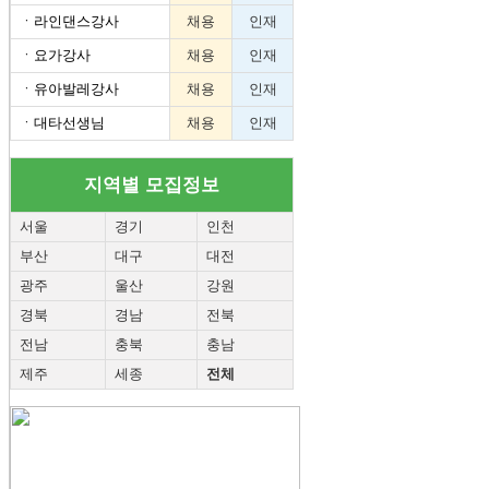
ㆍ
라인댄스강사
채용
인재
ㆍ
요가강사
채용
인재
ㆍ
유아발레강사
채용
인재
ㆍ
대타선생님
채용
인재
지역별 모집정보
서울
경기
인천
부산
대구
대전
광주
울산
강원
경북
경남
전북
전남
충북
충남
제주
세종
전체