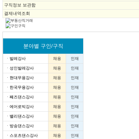
구직정보 보관함
결제내역조회
분야별 구인/구직
ㆍ
발레강사
채용
인재
ㆍ
성인발레강사
채용
인재
ㆍ
현대무용강사
채용
인재
ㆍ
한국무용강사
채용
인재
ㆍ
째즈댄스강사
채용
인재
ㆍ
에어로빅강사
채용
인재
ㆍ
밸리댄스강사
채용
인재
ㆍ
방송댄스강사
채용
인재
ㆍ
스포츠댄스강사
채용
인재