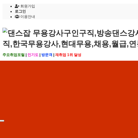
회원가입
로그인
이용안내
주요취업포털
|
인기도
|
방문객
|
재취업 1위 달성