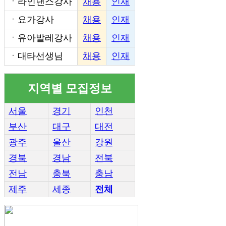
ㆍ
라인댄스강사
채용
인재
ㆍ
요가강사
채용
인재
ㆍ
유아발레강사
채용
인재
ㆍ
대타선생님
채용
인재
지역별 모집정보
서울
경기
인천
부산
대구
대전
광주
울산
강원
경북
경남
전북
전남
충북
충남
제주
세종
전체