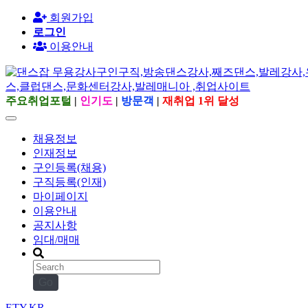
회원가입
로그인
이용안내
주요취업포털
|
인기도
|
방문객
|
재취업 1위 달성
채용정보
인재정보
구인등록(채용)
구직등록(인재)
마이페이지
이용안내
공지사항
임대/매매
Go
ETY.KR