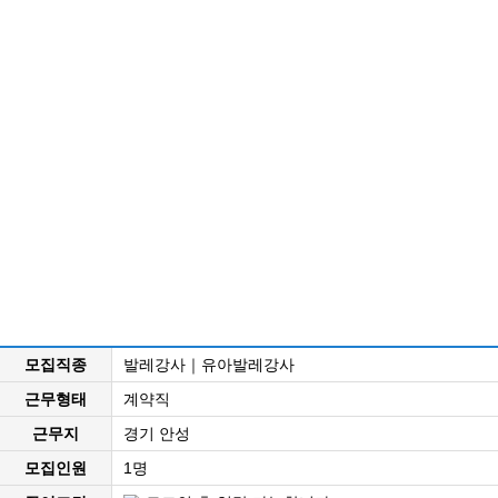
모집직종
발레강사｜유아발레강사
근무형태
계약직
근무지
경기 안성
모집인원
1명