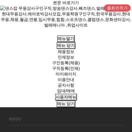
본문 바로가기
홈화면추가
메뉴열기
메뉴
닫기
채용정보
인재정보
구인등록(채용)
구직등록(인재)
마이페이지
이용안내
공지사항
임대/매매
사용자메뉴
메뉴
닫기
회
원
로