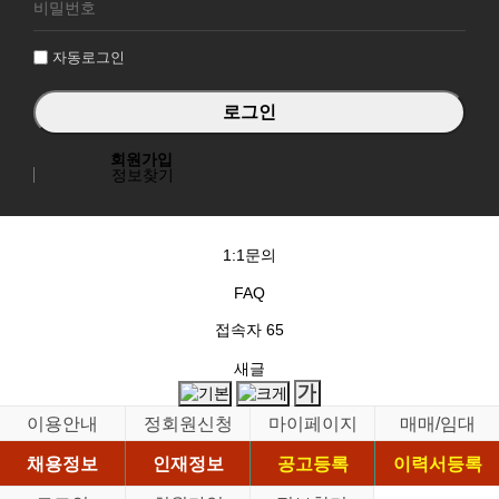
그
인
자동로그인
회원가입
정보찾기
1:1문의
FAQ
접속자
65
새글
이용안내
정회원신청
마이페이지
매매/임대
채용정보
인재정보
공고등록
이력서등록