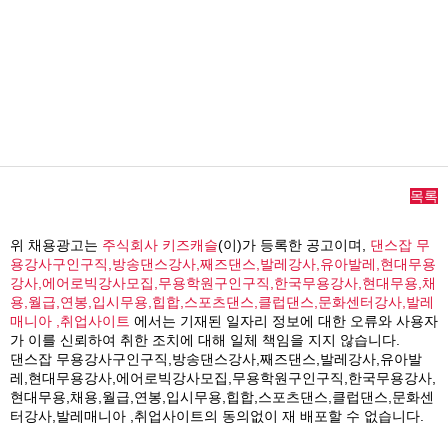
목록
위 채용광고는
주식회사 키즈캐슬
(이)가 등록한 공고이며,
댄스잡 무
용강사구인구직,방송댄스강사,째즈댄스,발레강사,유아발레,현대무용
강사,에어로빅강사모집,무용학원구인구직,한국무용강사,현대무용,채
용,월급,연봉,입시무용,힙합,스포츠댄스,클럽댄스,문화센터강사,발레
매니아 ,취업사이트
에서는 기재된 일자리 정보에 대한 오류와 사용자
가 이를 신뢰하여 취한 조치에 대해 일체 책임을 지지 않습니다.
댄스잡 무용강사구인구직,방송댄스강사,째즈댄스,발레강사,유아발
레,현대무용강사,에어로빅강사모집,무용학원구인구직,한국무용강사,
현대무용,채용,월급,연봉,입시무용,힙합,스포츠댄스,클럽댄스,문화센
터강사,발레매니아 ,취업사이트의 동의없이 재 배포할 수 없습니다.