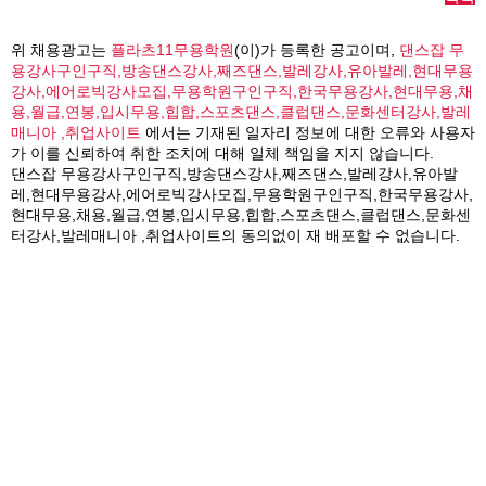
위 채용광고는
플라츠11무용학원
(이)가 등록한 공고이며,
댄스잡 무
용강사구인구직,방송댄스강사,째즈댄스,발레강사,유아발레,현대무용
강사,에어로빅강사모집,무용학원구인구직,한국무용강사,현대무용,채
용,월급,연봉,입시무용,힙합,스포츠댄스,클럽댄스,문화센터강사,발레
매니아 ,취업사이트
에서는 기재된 일자리 정보에 대한 오류와 사용자
가 이를 신뢰하여 취한 조치에 대해 일체 책임을 지지 않습니다.
댄스잡 무용강사구인구직,방송댄스강사,째즈댄스,발레강사,유아발
레,현대무용강사,에어로빅강사모집,무용학원구인구직,한국무용강사,
현대무용,채용,월급,연봉,입시무용,힙합,스포츠댄스,클럽댄스,문화센
터강사,발레매니아 ,취업사이트의 동의없이 재 배포할 수 없습니다.