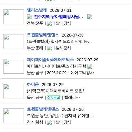
앨리스발레
2026-07-31
전주지역 유아발레강사님을 모집합니다.
전북 전주
발레강사
트윈클발레앤댄스
2026-07-30
(트윈클발레) 힐사이드컬리지잇 동래원 강사모집 시간당 75000원
부산 동래
발레강사
제이제이줌바&에어로빅스
2026-07-29
에어로빅, 다이어트댄스 강사구함
울산 남구
에어로빅강사
2026-10-29
하이욤
2026-07-29
(재택근무)재택아르바이트 모집!
울산 남구
발레강사
트윈클발레앤댄스
2026-07-28
트윈클 동탄, 용인, 수원지역 유아댄스,체육,발레강사 구인
경기 화성
발레강사