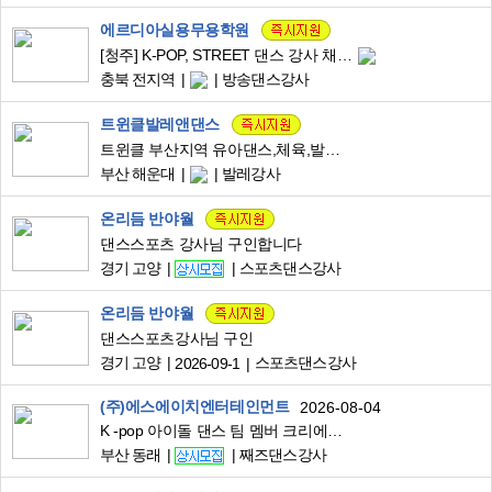
에르디아실용무용학원
[청주] K-POP, STREET 댄스 강사 채용 (청주점, 오창점)
충북 전지역
방송댄스강사
트윈클발레앤댄스
트윈클 부산지역 유아댄스,체육,발레강사 구인
부산 해운대
발레강사
온리듬 반야월
댄스스포츠 강사님 구인합니다
경기 고양
스포츠댄스강사
온리듬 반야월
댄스스포츠강사님 구인
경기 고양
스포츠댄스강사
2026-09-1
(주)에스에이치엔터테인먼트
2026-08-04
K -pop 아이돌 댄스 팀 멤버 크리에이터 모집
부산 동래
째즈댄스강사