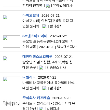
아미고발레 제 34회 유아발레 자격증 연수 과정 접수 오픈! 8월14일~8월16일 단 3일 과정
전지역 전지역
유아발레강사
아미고발레
2026-07-21
아미고발레) 인천/김포 9월 출강 강사 구합니다!
인천 전지역
발레강사
SM댄스아카데미
2026-07-21
금요일 초등전문반6시코레오반 .7시걸리쉬코레오
인천 남동
방송댄스강사
2026-01-1
대전더댄스보컬학원
2026-07-21
방송댄스,걸스힙합,코레오,왁킹,힙합 댄스 선생님을 구합니다
대전 중구
방송댄스강사
나빌레라
2026-07-21
나빌레라 교육원에서 유아발레선생님 구합니다.
대전 전지역
발레강사
주식회사 키즈캐슬
2026-07-20
주니토니 발레스타 - ( 안산 ) 지역 유아발레 강사님 구합니다.
경기 안산
발레강사