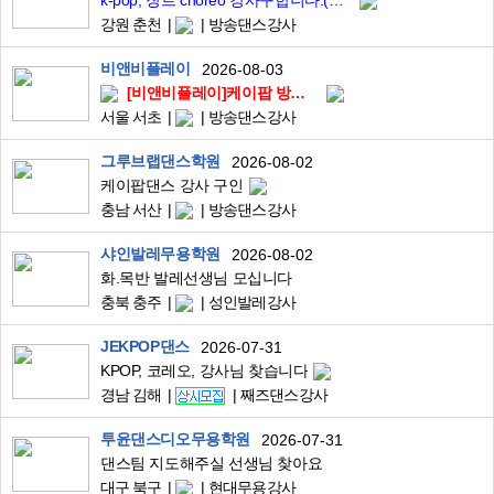
k-pop, 장르 choreo 강사구합니다.(각각 또는 둘다가능하신분 지원가능합니다.)
강원 춘천
방송댄스강사
비앤비플레이
2026-08-03
[비앤비플레이]케이팝 방송댄스 댄서 채용
서울 서초
방송댄스강사
그루브랩댄스학원
2026-08-02
케이팝댄스 강사 구인
충남 서산
방송댄스강사
샤인발레무용학원
2026-08-02
화.목반 발레선생님 모십니다
충북 충주
성인발레강사
JEKPOP댄스
2026-07-31
KPOP, 코레오, 강사님 찾습니다
경남 김해
째즈댄스강사
투윤댄스디오무용학원
2026-07-31
댄스팀 지도해주실 선생님 찾아요
대구 북구
현대무용강사