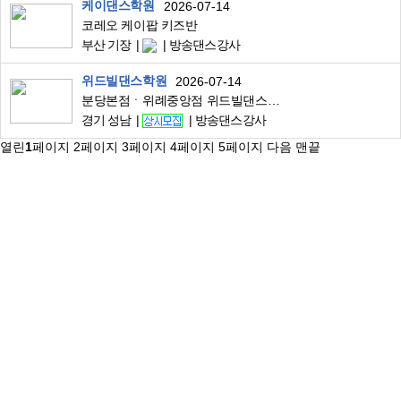
케이댄스학원
2026-07-14
코레오 케이팝 키즈반
부산 기장
방송댄스강사
위드빌댄스학원
2026-07-14
분당본점ㆍ위례중앙점 위드빌댄스스튜디오에서 KPOP과 오디션 트레이닝 강사님을 모십니다.
경기 성남
방송댄스강사
열린
1
페이지
2
페이지
3
페이지
4
페이지
5
페이지
다음
맨끝