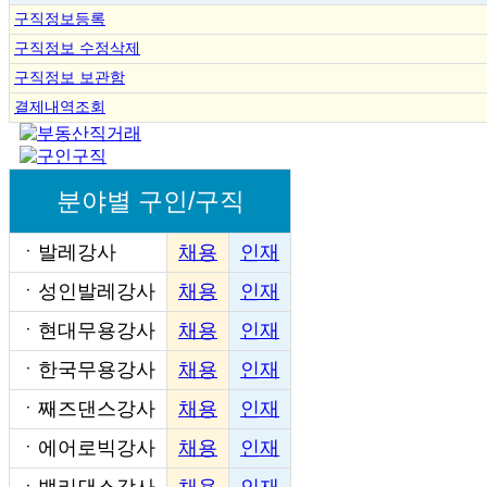
구직정보등록
구직정보 수정삭제
구직정보 보관함
결제내역조회
분야별 구인/구직
ㆍ
발레강사
채용
인재
ㆍ
성인발레강사
채용
인재
ㆍ
현대무용강사
채용
인재
ㆍ
한국무용강사
채용
인재
ㆍ
째즈댄스강사
채용
인재
ㆍ
에어로빅강사
채용
인재
ㆍ
밸리댄스강사
채용
인재