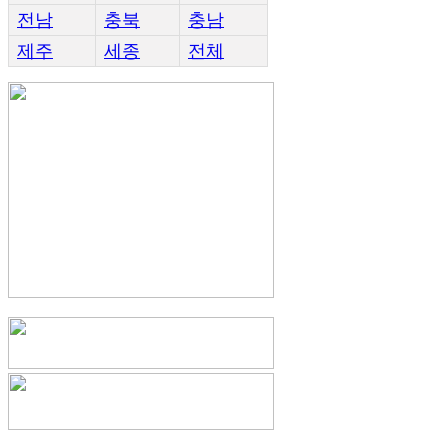
전남
충북
충남
제주
세종
전체