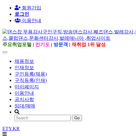
회원가입
로그인
이용안내
주요취업포털
|
인기도
|
방문객
|
재취업 1위 달성
채용정보
인재정보
구인등록(채용)
구직등록(인재)
마이페이지
이용안내
공지사항
임대/매매
Go
ETY.KR