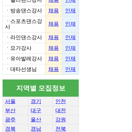
ㆍ
방송댄스강사
채용
인재
ㆍ
스포츠댄스강
채용
인재
사
ㆍ
라인댄스강사
채용
인재
ㆍ
요가강사
채용
인재
ㆍ
유아발레강사
채용
인재
ㆍ
대타선생님
채용
인재
지역별 모집정보
서울
경기
인천
부산
대구
대전
광주
울산
강원
경북
경남
전북