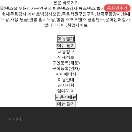
본문 바로가기
홈화면추가
메뉴열기
메뉴
닫기
채용정보
인재정보
구인등록(채용)
구직등록(인재)
마이페이지
이용안내
공지사항
임대/매매
사용자메뉴
메뉴
닫기
회
원
로