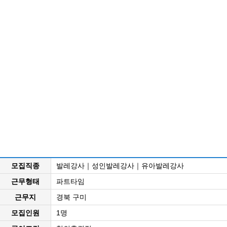
모집직종
발레강사｜성인발레강사｜유아발레강사
근무형태
파트타임
근무지
경북 구미
모집인원
1명