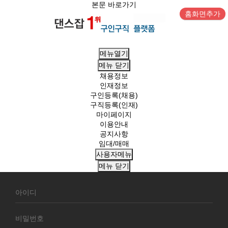
본문 바로가기
홈화면추가
메뉴열기
메뉴
닫기
채용정보
인재정보
구인등록(채용)
구직등록(인재)
마이페이지
이용안내
공지사항
임대/매매
사용자메뉴
메뉴
닫기
회
원
로
그
인