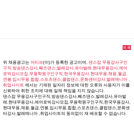
목록
위 채용광고는
아티브
(이)가 등록한 공고이며,
댄스잡 무용강사구인
구직,방송댄스강사,째즈댄스,발레강사,유아발레,현대무용강사,에어
로빅강사모집,무용학원구인구직,한국무용강사,현대무용,채용,월급,
연봉,입시무용,힙합,스포츠댄스,클럽댄스,문화센터강사,발레매니아 ,
취업사이트
에서는 기재된 일자리 정보에 대한 오류와 사용자가 이를
신뢰하여 취한 조치에 대해 일체 책임을 지지 않습니다.
댄스잡 무용강사구인구직,방송댄스강사,째즈댄스,발레강사,유아발
레,현대무용강사,에어로빅강사모집,무용학원구인구직,한국무용강사,
현대무용,채용,월급,연봉,입시무용,힙합,스포츠댄스,클럽댄스,문화센
터강사,발레매니아 ,취업사이트의 동의없이 재 배포할 수 없습니다.