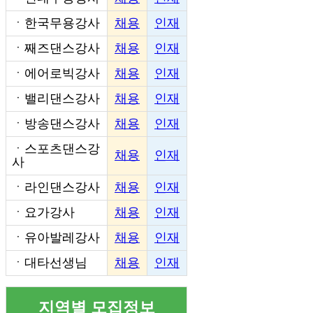
ㆍ
한국무용강사
채용
인재
ㆍ
째즈댄스강사
채용
인재
ㆍ
에어로빅강사
채용
인재
ㆍ
밸리댄스강사
채용
인재
ㆍ
방송댄스강사
채용
인재
ㆍ
스포츠댄스강
채용
인재
사
ㆍ
라인댄스강사
채용
인재
ㆍ
요가강사
채용
인재
ㆍ
유아발레강사
채용
인재
ㆍ
대타선생님
채용
인재
지역별 모집정보