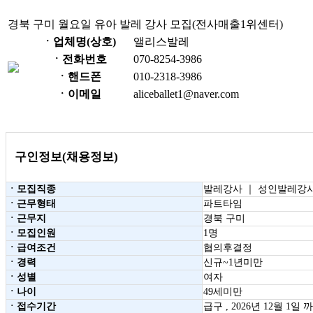
경북 구미 월요일 유아 발레 강사 모집(전사매출1위센터)
ㆍ업체명(상호)
앨리스발레
ㆍ전화번호
070-8254-3986
ㆍ핸드폰
010-2318-3986
ㆍ이메일
aliceballet1@naver.com
구인정보(채용정보)
ㆍ모집직종
발레강사 ｜ 성인발레강
ㆍ근무형태
파트타임
ㆍ근무지
경북 구미
ㆍ모집인원
1명
ㆍ급여조건
협의후결정
ㆍ경력
신규~1년미만
ㆍ성별
여자
ㆍ나이
49세미만
ㆍ접수기간
급구 , 2026년 12월 1일 