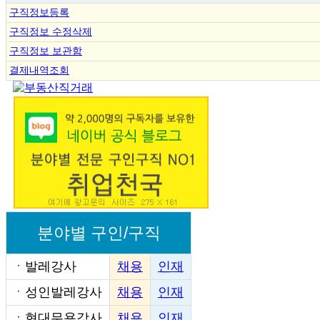
구직정보등록
구직정보 수정삭제
구직정보 보관함
결제내역조회
분야별 구인/구직
ㆍ
발레강사
채용
인재
ㆍ
성인발레강사
채용
인재
ㆍ
현대무용강사
채용
인재