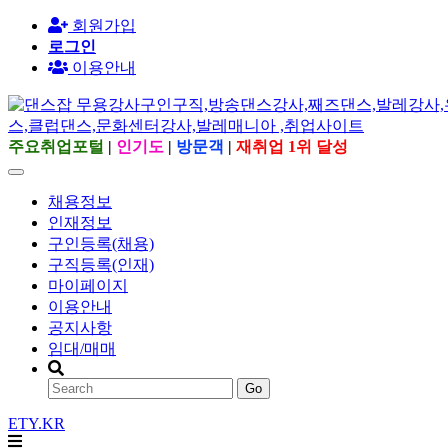
회원가입
로그인
이용안내
주요취업포털
|
인기도
|
방문객
|
재취업 1위 달성
채용정보
인재정보
구인등록(채용)
구직등록(인재)
마이페이지
이용안내
공지사항
임대/매매
Go
ETY.KR