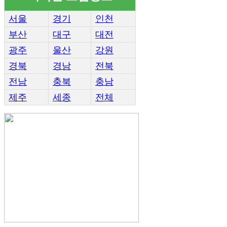
서울
경기
인천
부산
대구
대전
광주
울산
강원
경북
경남
전북
전남
충북
충남
제주
세종
전체