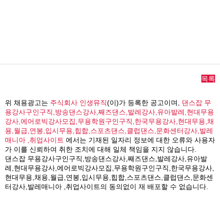
목록
위 채용광고는
주식회사 인생뮤직
(이)가 등록한 공고이며,
댄스잡 무
용강사구인구직,방송댄스강사,째즈댄스,발레강사,유아발레,현대무용
강사,에어로빅강사모집,무용학원구인구직,한국무용강사,현대무용,채
용,월급,연봉,입시무용,힙합,스포츠댄스,클럽댄스,문화센터강사,발레
매니아 ,취업사이트
에서는 기재된 일자리 정보에 대한 오류와 사용자
가 이를 신뢰하여 취한 조치에 대해 일체 책임을 지지 않습니다.
댄스잡 무용강사구인구직,방송댄스강사,째즈댄스,발레강사,유아발
레,현대무용강사,에어로빅강사모집,무용학원구인구직,한국무용강사,
현대무용,채용,월급,연봉,입시무용,힙합,스포츠댄스,클럽댄스,문화센
터강사,발레매니아 ,취업사이트의 동의없이 재 배포할 수 없습니다.