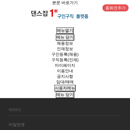
본문 바로가기
홈화면추가
메뉴열기
메뉴
닫기
채용정보
인재정보
구인등록(채용)
구직등록(인재)
마이페이지
이용안내
공지사항
임대/매매
사용자메뉴
메뉴
닫기
회
원
로
그
인