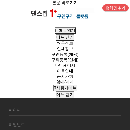
본문 바로가기
홈화면추가
메뉴열기
메뉴
닫기
채용정보
인재정보
구인등록(채용)
구직등록(인재)
마이페이지
이용안내
공지사항
임대/매매
사용자메뉴
메뉴
닫기
회
원
로
그
인