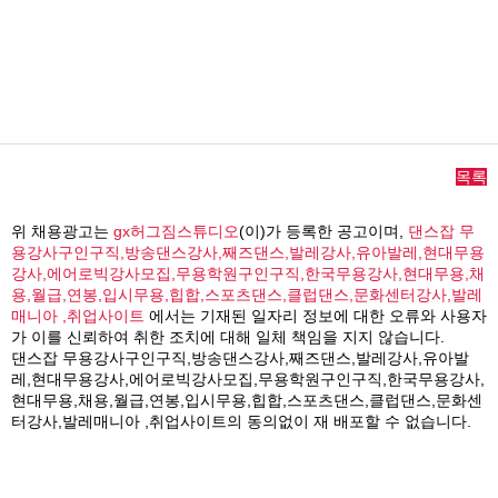
목록
위 채용광고는
gx허그짐스튜디오
(이)가 등록한 공고이며,
댄스잡 무
용강사구인구직,방송댄스강사,째즈댄스,발레강사,유아발레,현대무용
강사,에어로빅강사모집,무용학원구인구직,한국무용강사,현대무용,채
용,월급,연봉,입시무용,힙합,스포츠댄스,클럽댄스,문화센터강사,발레
매니아 ,취업사이트
에서는 기재된 일자리 정보에 대한 오류와 사용자
가 이를 신뢰하여 취한 조치에 대해 일체 책임을 지지 않습니다.
댄스잡 무용강사구인구직,방송댄스강사,째즈댄스,발레강사,유아발
레,현대무용강사,에어로빅강사모집,무용학원구인구직,한국무용강사,
현대무용,채용,월급,연봉,입시무용,힙합,스포츠댄스,클럽댄스,문화센
터강사,발레매니아 ,취업사이트의 동의없이 재 배포할 수 없습니다.