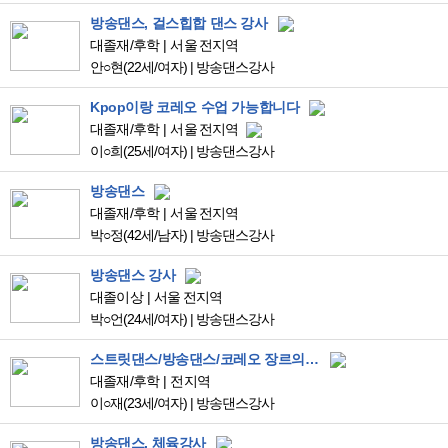
방송댄스, 걸스힙합 댄스 강사
대졸재/후학
서울 전지역
안○현
(22세/여자)
|
방송댄스강사
Kpop이랑 코레오 수업 가능합니다
대졸재/후학
서울 전지역
이○희
(25세/여자)
|
방송댄스강사
방송댄스
대졸재/후학
서울 전지역
박○정
(42세/남자)
|
방송댄스강사
방송댄스 강사
대졸이상
서울 전지역
박○언
(24세/여자)
|
방송댄스강사
스트릿댄스/방송댄스/코레오 장르의 일자리를 찾고있습니다.
대졸재/후학
전지역
이○재
(23세/여자)
|
방송댄스강사
방송댄스, 체육강사