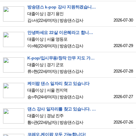
방송댄스 k-pop 강사 지원하겠습니다!!
대졸이상
경기 용인
2026-07-30
김○서
(22세/여자)
|
방송댄스강사
안녕하세요 22살 이은혜라고 합니다. 잘 부탁드립니다!!
대졸이상
서울 영등포
2026-07-29
이○헤
(22세/여자)
|
방송댄스강사
K-pop/입시무용/창작 안무 지도 가능 강사 구인 희망합니다:)
대졸이상
경기 군포
2026-07-28
류○현
(22세/여자)
|
방송댄스강사
케이팝 댄스 일자리 찾고 있습니다
대졸이상
서울 전지역
2026-07-27
송○주
(24세/여자)
|
방송댄스강사
댄스 강사 일자리를 찾고 있습니다. 방송댄스 강사 경력 4년 정도 있습니다.
대졸이상
경남 진주
2026-07-26
황○관
(22세/남자)
|
방송댄스강사
코레오,케이팝 모두 가능합니다!