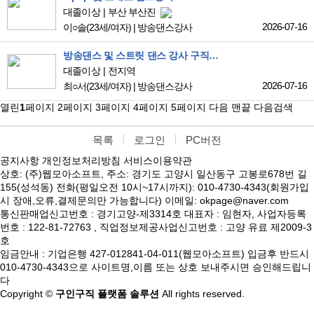
대졸이상
부산 부산진
2026-07-16
이○솔
(23세/여자)
|
방송댄스강사
방송댄스 및 스트릿 댄스 강사 구직합니다!
대졸이상
전지역
2026-07-16
최○서
(23세/여자)
|
방송댄스강사
열린
1
페이지
2
페이지
3
페이지
4
페이지
5
페이지
다음
맨끝
다음검색
목록
로그인
PC버전
공지사항
개인정보처리방침
서비스이용약관
상호: (주)웹모아소프트, 주소: 경기도 고양시 일산동구 고봉로678번 길
155(성석동) 전화(평일오전 10시~17시까지): 010-4730-4343(회원가입
시 장애,오류,결제문의만 가능합니다) 이메일: okpage@naver.com
통신판매업신고번호 : 경기고양-제3314호 대표자 : 임현자, 사업자등록
번호 : 122-81-72763 , 직업정보제공사업신고번호 : 고양 유료 제2009-3
호
임금안내 : 기업은행 427-012841-04-011(웹모아소프트) 입금후 반드시
010-4730-4343으로 사이트명,이름 또는 상호 보내주시면 승인해드립니
다
Copyright ©
구인구직 플랫폼 솔루션
All rights reserved.