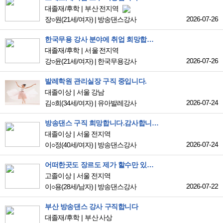
대졸재/후학
부산 전지역
2026-07-26
장○원
(21세/여자)
|
방송댄스강사
한국무용 강사 분야에 취업 희망합니다
대졸재/후학
서울 전지역
2026-07-26
강○윤
(21세/여자)
|
한국무용강사
발레학원 관리실장 구직 중입니다.
대졸이상
서울 강남
2026-07-24
김○희
(34세/여자)
|
유아발레강사
방송댄스 구직 희망합니다.감사합니다.
대졸이상
서울 전지역
2026-07-24
이○정
(40세/여자)
|
방송댄스강사
어떠한곳도 장르도 제가 할수만 있다면 상관 없습니다. 실력으로 증명하겠습니다.
고졸이상
서울 전지역
2026-07-22
이○용
(28세/남자)
|
방송댄스강사
부산 방송댄스 강사 구직합니다
대졸재/후학
부산 사상