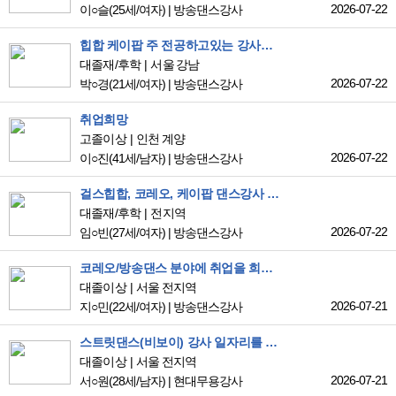
2026-07-22
이○슬
(25세/여자)
|
방송댄스강사
힙합 케이팝 주 전공하고있는 강사입니다 !!!
대졸재/후학
서울 강남
2026-07-22
박○경
(21세/여자)
|
방송댄스강사
취업희망
고졸이상
인천 계양
2026-07-22
이○진
(41세/남자)
|
방송댄스강사
걸스힙합, 코레오, 케이팝 댄스강사 지원하려고 합니다 !
대졸재/후학
전지역
2026-07-22
임○빈
(27세/여자)
|
방송댄스강사
코레오/방송댄스 분야에 취업을 희망합니다
대졸이상
서울 전지역
2026-07-21
지○민
(22세/여자)
|
방송댄스강사
스트릿댄스(비보이) 강사 일자리를 찾고 있습니다. 학교 혹은 학원 강사 분야 지원합니다.
대졸이상
서울 전지역
2026-07-21
서○원
(28세/남자)
|
현대무용강사