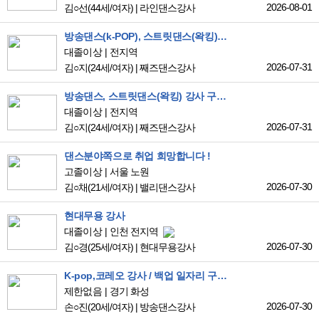
2026-08-01
김○선
(44세/여자)
|
라인댄스강사
방송댄스(k-POP), 스트릿댄스(왁킹) 강사 구직하고 있습니다.
대졸이상
전지역
2026-07-31
김○지
(24세/여자)
|
째즈댄스강사
방송댄스, 스트릿댄스(왁킹) 강사 구직하고 있습니다.
대졸이상
전지역
2026-07-31
김○지
(24세/여자)
|
째즈댄스강사
댄스분야쪽으로 취업 희망합니다 !
고졸이상
서울 노원
2026-07-30
김○채
(21세/여자)
|
밸리댄스강사
현대무용 강사
대졸이상
인천 전지역
2026-07-30
김○경
(25세/여자)
|
현대무용강사
K-pop,코레오 강사 / 백업 일자리 구인합니다!
제한없음
경기 화성
2026-07-30
손○진
(20세/여자)
|
방송댄스강사