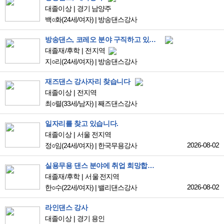
대졸이상
경기 남양주
백○화
(24세/여자)
|
방송댄스강사
방송댄스, 코레오 분야 구직하고 있습니다.
대졸재/후학
전지역
지○리
(24세/여자)
|
방송댄스강사
재즈댄스 강사자리 찾습니다
대졸이상
전지역
최○렬
(33세/남자)
|
째즈댄스강사
일자리를 찾고 있습니다.
대졸이상
서울 전지역
2026-08-02
정○임
(24세/여자)
|
한국무용강사
실용무용 댄스 분야에 취업 희망합니다.
대졸재/후학
서울 전지역
2026-08-02
한○수
(22세/여자)
|
밸리댄스강사
라인댄스 강사
대졸이상
경기 용인