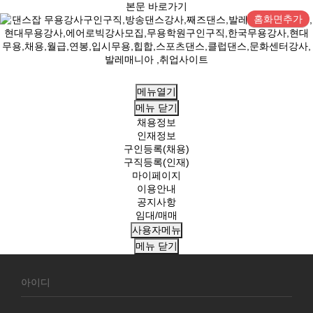
본문 바로가기
홈화면추가
메뉴열기
메뉴
닫기
채용정보
인재정보
구인등록(채용)
구직등록(인재)
마이페이지
이용안내
공지사항
임대/매매
사용자메뉴
메뉴
닫기
회
원
로