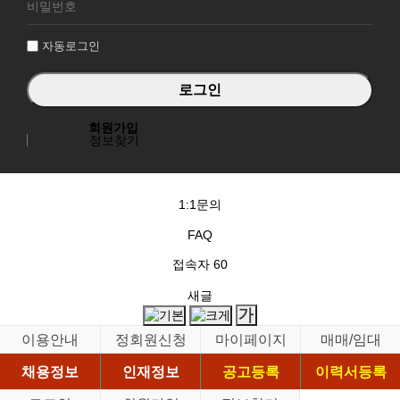
그
인
자동로그인
회원가입
정보찾기
1:1문의
FAQ
접속자
60
새글
이용안내
정회원신청
마이페이지
매매/임대
채용정보
인재정보
공고등록
이력서등록