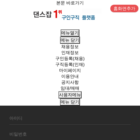
본문 바로가기
홈화면추가
메뉴열기
메뉴
닫기
채용정보
인재정보
구인등록(채용)
구직등록(인재)
마이페이지
이용안내
공지사항
임대/매매
사용자메뉴
메뉴
닫기
회
원
로
그
인