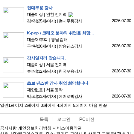
현대무용 강사
대졸이상
인천 전지역
2026-07-30
김○경
(25세/여자)
|
현대무용강사
K-pop / 코레오 분야의 취업을 희망합니다
대졸재/후학
경남 김해
2026-07-30
구○린
(20세/여자)
|
방송댄스강사
강사일자리 찾습니다.
대졸이상
서울 전지역
2026-07-30
류○영
(32세/남자)
|
한국무용강사
초보 댄스반 강사 취업 희망합니다
제한없음
서울 동작
2026-07-30
박○리
(33세/여자)
|
에어로빅강사
열린
1
페이지
2
페이지
3
페이지
4
페이지
5
페이지
다음
맨끝
목록
로그인
PC버전
공지사항
개인정보처리방침
서비스이용약관
상호: (주)웹모아소프트, 주소: 경기도 고양시 일산동구 고봉로678번 길