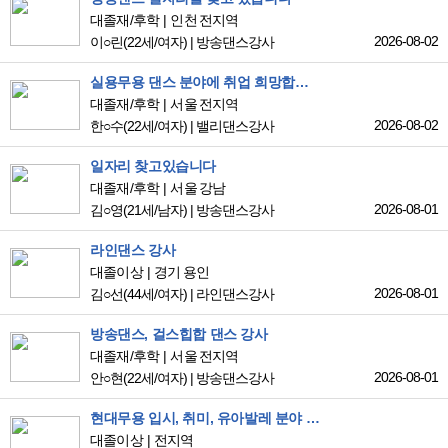
대졸재/후학
인천 전지역
2026-08-02
이○린
(22세/여자)
|
방송댄스강사
실용무용 댄스 분야에 취업 희망합니다.
대졸재/후학
서울 전지역
2026-08-02
한○수
(22세/여자)
|
밸리댄스강사
일자리 찾고있습니다
대졸재/후학
서울 강남
2026-08-01
김○영
(21세/남자)
|
방송댄스강사
라인댄스 강사
대졸이상
경기 용인
2026-08-01
김○선
(44세/여자)
|
라인댄스강사
방송댄스, 걸스힙합 댄스 강사
대졸재/후학
서울 전지역
2026-08-01
안○현
(22세/여자)
|
방송댄스강사
현대무용 입시, 취미, 유아발레 분야 취업 희망합니다.
대졸이상
전지역