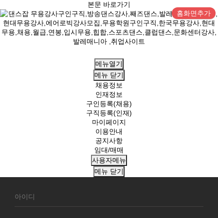
본문 바로가기
홈화면추가
메뉴열기
메뉴
닫기
채용정보
인재정보
구인등록(채용)
구직등록(인재)
마이페이지
이용안내
공지사항
임대/매매
사용자메뉴
메뉴
닫기
회
원
로