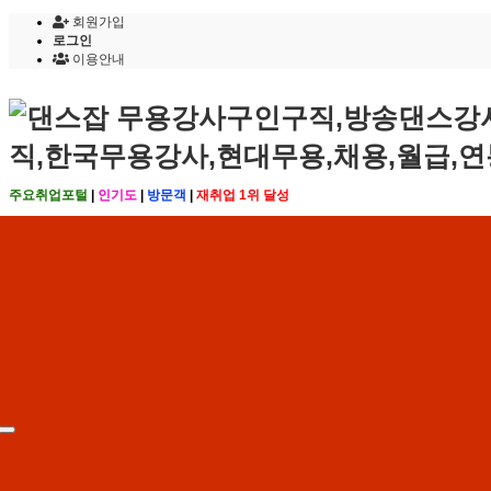
회원가입
로그인
이용안내
주요취업포털
|
인기도
|
방문객
|
재취업 1위 달성