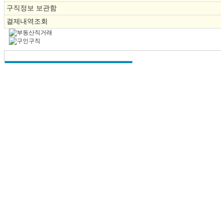
구직정보 보관함
결제내역조회
분야별 구인/구직
ㆍ
발레강사
채용
인재
ㆍ
성인발레강사
채용
인재
ㆍ
현대무용강사
채용
인재
ㆍ
한국무용강사
채용
인재
ㆍ
째즈댄스강사
채용
인재
ㆍ
에어로빅강사
채용
인재
ㆍ
밸리댄스강사
채용
인재
ㆍ
방송댄스강사
채용
인재
ㆍ
스포츠댄스강사
채용
인재