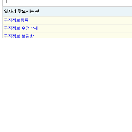
일자리 찾으시는 분
구직정보등록
구직정보 수정삭제
구직정보 보관함
결제내역조회
분야별 구인/구직
ㆍ
발레강사
채용
인재
ㆍ
성인발레강사
채용
인재
ㆍ
현대무용강사
채용
인재
ㆍ
한국무용강사
채용
인재
ㆍ
째즈댄스강사
채용
인재