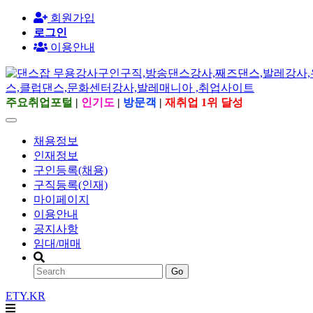
회원가입
로그인
이용안내
주요취업포털
|
인기도
|
방문객
|
재취업 1위 달성
채용정보
인재정보
구인등록(채용)
구직등록(인재)
마이페이지
이용안내
공지사항
임대/매매
Go
ETY.KR