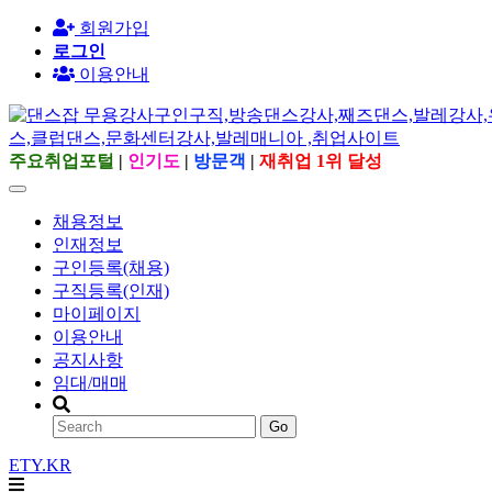
회원가입
로그인
이용안내
주요취업포털
|
인기도
|
방문객
|
재취업 1위 달성
채용정보
인재정보
구인등록(채용)
구직등록(인재)
마이페이지
이용안내
공지사항
임대/매매
Go
ETY.KR