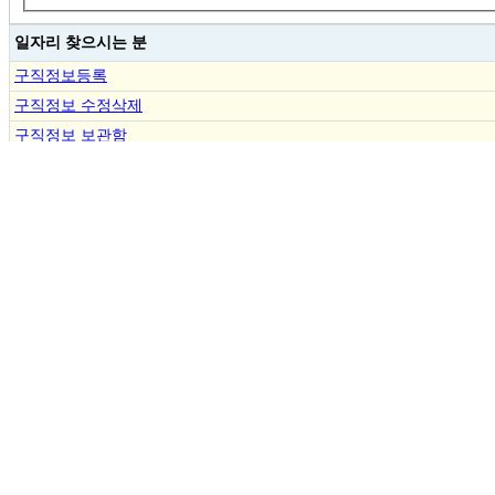
일자리 찾으시는 분
구직정보등록
구직정보 수정삭제
구직정보 보관함
결제내역조회
분야별 구인/구직
ㆍ
발레강사
채용
인재
ㆍ
성인발레강사
채용
인재
ㆍ
현대무용강사
채용
인재
ㆍ
한국무용강사
채용
인재
ㆍ
째즈댄스강사
채용
인재