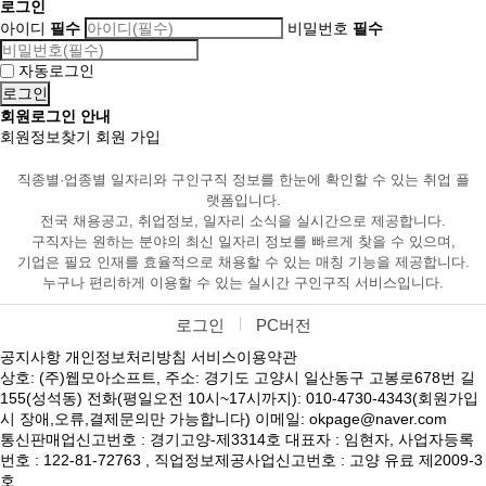
로그인
아이디
필수
비밀번호
필수
자동로그인
회원로그인 안내
회원정보찾기
회원 가입
직종별·업종별 일자리와 구인구직 정보를 한눈에 확인할 수 있는 취업 플
랫폼입니다.
전국 채용공고, 취업정보, 일자리 소식을 실시간으로 제공합니다.
구직자는 원하는 분야의 최신 일자리 정보를 빠르게 찾을 수 있으며,
기업은 필요 인재를 효율적으로 채용할 수 있는 매칭 기능을 제공합니다.
누구나 편리하게 이용할 수 있는 실시간 구인구직 서비스입니다.
로그인
PC버전
공지사항
개인정보처리방침
서비스이용약관
상호: (주)웹모아소프트, 주소: 경기도 고양시 일산동구 고봉로678번 길
155(성석동) 전화(평일오전 10시~17시까지): 010-4730-4343(회원가입
시 장애,오류,결제문의만 가능합니다) 이메일: okpage@naver.com
통신판매업신고번호 : 경기고양-제3314호 대표자 : 임현자, 사업자등록
번호 : 122-81-72763 , 직업정보제공사업신고번호 : 고양 유료 제2009-3
호