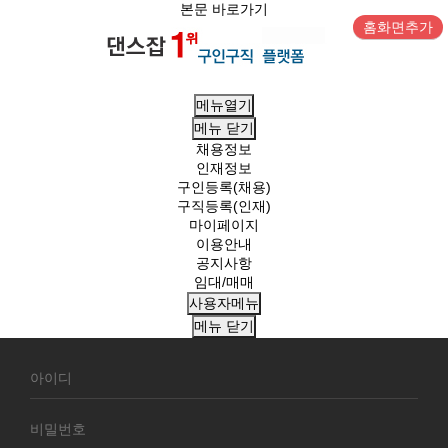
본문 바로가기
홈화면추가
메뉴열기
메뉴
닫기
채용정보
인재정보
구인등록(채용)
구직등록(인재)
마이페이지
이용안내
공지사항
임대/매매
사용자메뉴
메뉴
닫기
회
원
로
그
인