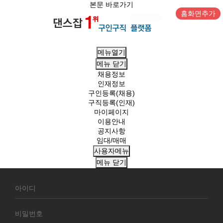
본문 바로가기
홈화면추가
메뉴열기
메뉴
닫기
채용정보
인재정보
구인등록(채용)
구직등록(인재)
마이페이지
이용안내
공지사항
임대/매매
사용자메뉴
메뉴
닫기
회
원
로
그
인