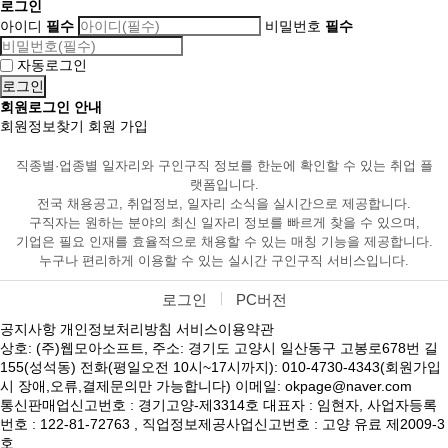
로그인
아이디
필수
비밀번호
필수
자동로그인
회원로그인 안내
회원정보찾기
회원 가입
직종별·업종별 일자리와 구인구직 정보를 한눈에 확인할 수 있는 취업 플
랫폼입니다.
전국 채용공고, 취업정보, 일자리 소식을 실시간으로 제공합니다.
구직자는 원하는 분야의 최신 일자리 정보를 빠르게 찾을 수 있으며,
기업은 필요 인재를 효율적으로 채용할 수 있는 매칭 기능을 제공합니다.
누구나 편리하게 이용할 수 있는 실시간 구인구직 서비스입니다.
로그인
PC버전
공지사항
개인정보처리방침
서비스이용약관
상호: (주)웹모아소프트, 주소: 경기도 고양시 일산동구 고봉로678번 길
155(성석동) 전화(평일오전 10시~17시까지): 010-4730-4343(회원가입
시 장애,오류,결제문의만 가능합니다) 이메일: okpage@naver.com
통신판매업신고번호 : 경기고양-제3314호 대표자 : 임현자, 사업자등록
번호 : 122-81-72763 , 직업정보제공사업신고번호 : 고양 유료 제2009-3
호