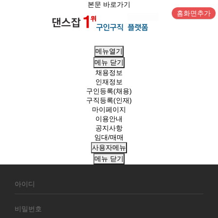
본문 바로가기
홈화면추가
메뉴열기
메뉴
닫기
채용정보
인재정보
구인등록(채용)
구직등록(인재)
마이페이지
이용안내
공지사항
임대/매매
사용자메뉴
메뉴
닫기
회
원
로
그
인