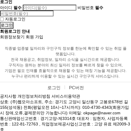
로그인
아이디
필수
비밀번호
필수
자동로그인
회원로그인 안내
회원정보찾기
회원 가입
직종별·업종별 일자리와 구인구직 정보를 한눈에 확인할 수 있는 취업 플
랫폼입니다.
전국 채용공고, 취업정보, 일자리 소식을 실시간으로 제공합니다.
구직자는 원하는 분야의 최신 일자리 정보를 빠르게 찾을 수 있으며,
기업은 필요 인재를 효율적으로 채용할 수 있는 매칭 기능을 제공합니다.
누구나 편리하게 이용할 수 있는 실시간 구인구직 서비스입니다.
로그인
PC버전
공지사항
개인정보처리방침
서비스이용약관
상호: (주)웹모아소프트, 주소: 경기도 고양시 일산동구 고봉로678번 길
155(성석동) 전화(평일오전 10시~17시까지): 010-4730-4343(회원가입
시 장애,오류,결제문의만 가능합니다) 이메일: okpage@naver.com
통신판매업신고번호 : 경기고양-제3314호 대표자 : 임현자, 사업자등록
번호 : 122-81-72763 , 직업정보제공사업신고번호 : 고양 유료 제2009-3
호