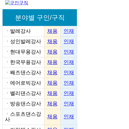
분야별 구인/구직
ㆍ
발레강사
채용
인재
ㆍ
성인발레강사
채용
인재
ㆍ
현대무용강사
채용
인재
ㆍ
한국무용강사
채용
인재
ㆍ
째즈댄스강사
채용
인재
ㆍ
에어로빅강사
채용
인재
ㆍ
밸리댄스강사
채용
인재
ㆍ
방송댄스강사
채용
인재
ㆍ
스포츠댄스강
채용
인재
사