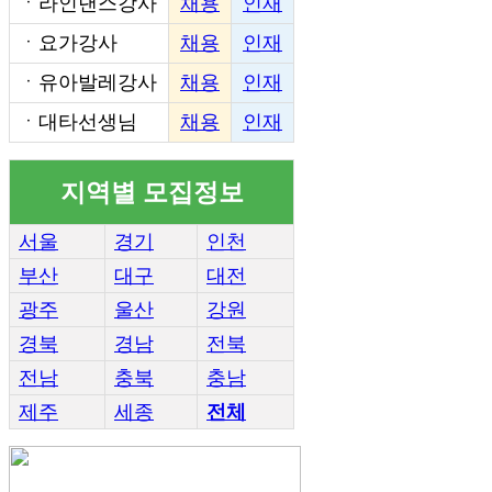
ㆍ
라인댄스강사
채용
인재
ㆍ
요가강사
채용
인재
ㆍ
유아발레강사
채용
인재
ㆍ
대타선생님
채용
인재
지역별 모집정보
서울
경기
인천
부산
대구
대전
광주
울산
강원
경북
경남
전북
전남
충북
충남
제주
세종
전체