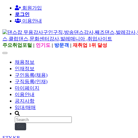
회원가입
로그인
이용안내
주요취업포털
|
인기도
|
방문객
|
재취업 1위 달성
채용정보
인재정보
구인등록(채용)
구직등록(인재)
마이페이지
이용안내
공지사항
임대/매매
Go
ETY.KR