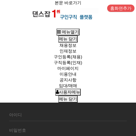
본문 바로가기
홈화면추가
메뉴열기
메뉴
닫기
채용정보
인재정보
구인등록(채용)
구직등록(인재)
마이페이지
이용안내
공지사항
임대/매매
사용자메뉴
메뉴
닫기
회
원
로
그
인