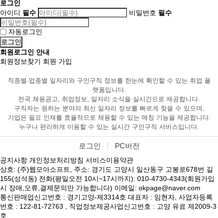
로그인
아이디
필수
비밀번호
필수
자동로그인
회원로그인 안내
회원정보찾기
회원 가입
직종별·업종별 일자리와 구인구직 정보를 한눈에 확인할 수 있는 취업 플
랫폼입니다.
전국 채용공고, 취업정보, 일자리 소식을 실시간으로 제공합니다.
구직자는 원하는 분야의 최신 일자리 정보를 빠르게 찾을 수 있으며,
기업은 필요 인재를 효율적으로 채용할 수 있는 매칭 기능을 제공합니다.
누구나 편리하게 이용할 수 있는 실시간 구인구직 서비스입니다.
로그인
PC버전
공지사항
개인정보처리방침
서비스이용약관
상호: (주)웹모아소프트, 주소: 경기도 고양시 일산동구 고봉로678번 길
155(성석동) 전화(평일오전 10시~17시까지): 010-4730-4343(회원가입
시 장애,오류,결제문의만 가능합니다) 이메일: okpage@naver.com
통신판매업신고번호 : 경기고양-제3314호 대표자 : 임현자, 사업자등록
번호 : 122-81-72763 , 직업정보제공사업신고번호 : 고양 유료 제2009-3
호